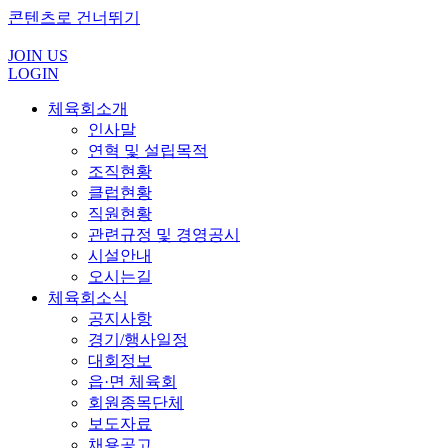
콘텐츠로 건너뛰기
JOIN US
LOGIN
체육회소개
인사말
연혁 및 설립목적
조직현황
클럽현황
직원현황
관련규정 및 경영공시
시설안내
오시는길
체육회소식
공지사항
경기/행사일정
대회정보
읍·면 체육회
회원종목단체
보도자료
채용공고