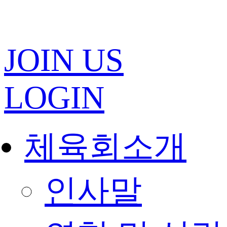
콘
텐
츠
로
JOIN US
건
너
뛰
기
LOGIN
체육회소개
인사말