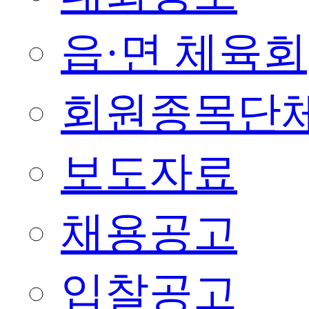
읍·면 체육회
회원종목단
보도자료
채용공고
입찰공고