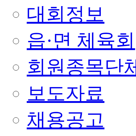
대회정보
읍·면 체육회
회원종목단
보도자료
채용공고