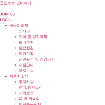
콘텐츠로 건너뛰기
JOIN US
LOGIN
체육회소개
인사말
연혁 및 설립목적
조직현황
클럽현황
직원현황
관련규정 및 경영공시
시설안내
오시는길
체육회소식
공지사항
경기/행사일정
대회정보
읍·면 체육회
회원종목단체