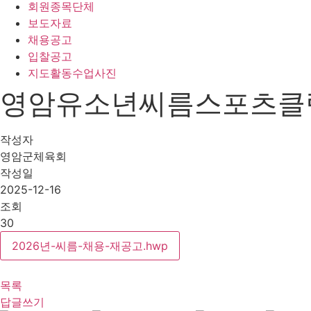
회원종목단체
보도자료
채용공고
입찰공고
지도활동수업사진
영암유소년씨름스포츠클럽 
작성자
영암군체육회
작성일
2025-12-16
조회
30
2026년-씨름-채용-재공고.hwp
목록
답글쓰기