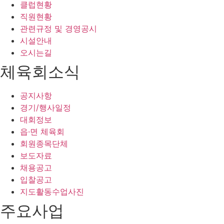
클럽현황
직원현황
관련규정 및 경영공시
시설안내
오시는길
체육회소식
공지사항
경기/행사일정
대회정보
읍·면 체육회
회원종목단체
보도자료
채용공고
입찰공고
지도활동수업사진
주요사업