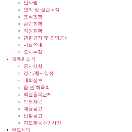
인사말
연혁 및 설립목적
조직현황
클럽현황
직원현황
관련규정 및 경영공시
시설안내
오시는길
체육회소식
공지사항
경기/행사일정
대회정보
읍·면 체육회
회원종목단체
보도자료
채용공고
입찰공고
지도활동수업사진
주요사업