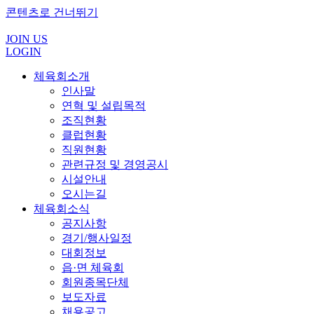
콘텐츠로 건너뛰기
JOIN US
LOGIN
체육회소개
인사말
연혁 및 설립목적
조직현황
클럽현황
직원현황
관련규정 및 경영공시
시설안내
오시는길
체육회소식
공지사항
경기/행사일정
대회정보
읍·면 체육회
회원종목단체
보도자료
채용공고