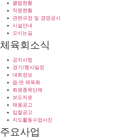
클럽현황
직원현황
관련규정 및 경영공시
시설안내
오시는길
체육회소식
공지사항
경기/행사일정
대회정보
읍·면 체육회
회원종목단체
보도자료
채용공고
입찰공고
지도활동수업사진
주요사업