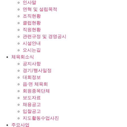
인사말
연혁 및 설립목적
조직현황
클럽현황
직원현황
관련규정 및 경영공시
시설안내
오시는길
체육회소식
공지사항
경기/행사일정
대회정보
읍·면 체육회
회원종목단체
보도자료
채용공고
입찰공고
지도활동수업사진
주요사업