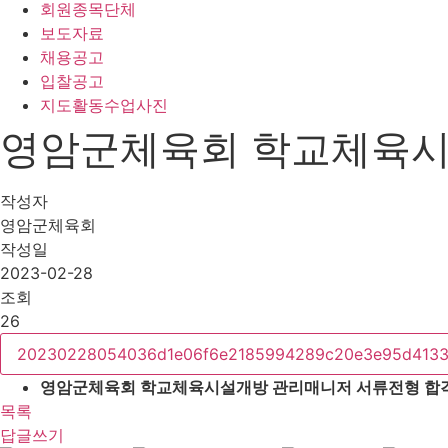
회원종목단체
보도자료
채용공고
입찰공고
지도활동수업사진
영암군체육회 학교체육시
작성자
영암군체육회
작성일
2023-02-28
조회
26
20230228054036d1e06f6e2185994289c20e3e95d4133
영암군체육회 학교체육시설개방 관리매니저 서류전형 합격
목록
답글쓰기