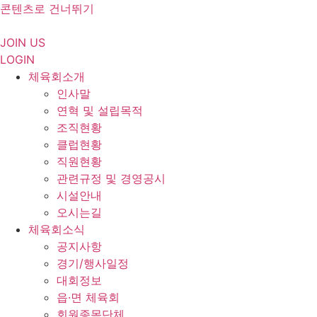
콘텐츠로 건너뛰기
JOIN US
LOGIN
체육회소개
인사말
연혁 및 설립목적
조직현황
클럽현황
직원현황
관련규정 및 경영공시
시설안내
오시는길
체육회소식
공지사항
경기/행사일정
대회정보
읍·면 체육회
회원종목단체