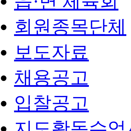
읍·면 체육회
회원종목단체
보도자료
채용공고
입찰공고
지도활동수업