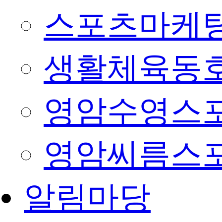
스포츠마케팅
생활체육동
영암수영스
영암씨름스
알림마당