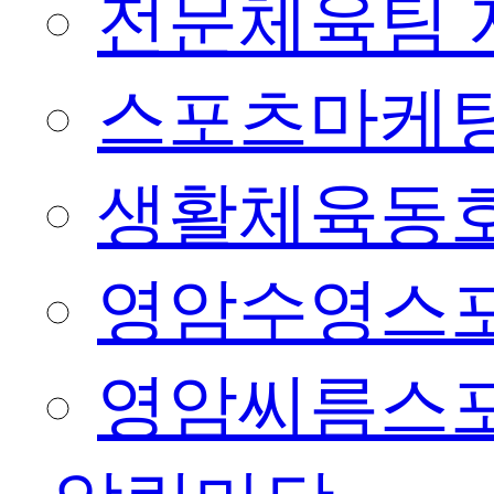
전문체육팀 
스포츠마케팅
생활체육동
영암수영스
영암씨름스