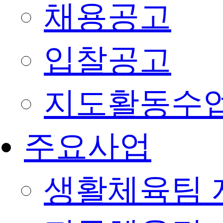
채용공고
입찰공고
지도활동수
주요사업
생활체육팀 