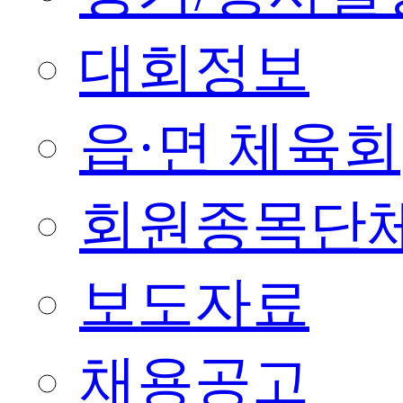
대회정보
읍·면 체육회
회원종목단
보도자료
채용공고