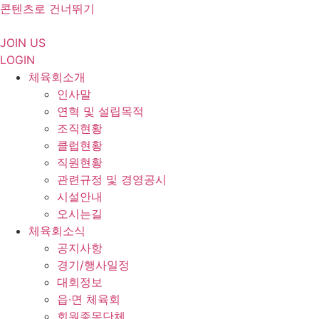
콘텐츠로 건너뛰기
JOIN US
LOGIN
체육회소개
인사말
연혁 및 설립목적
조직현황
클럽현황
직원현황
관련규정 및 경영공시
시설안내
오시는길
체육회소식
공지사항
경기/행사일정
대회정보
읍·면 체육회
회원종목단체