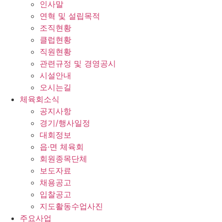
인사말
연혁 및 설립목적
조직현황
클럽현황
직원현황
관련규정 및 경영공시
시설안내
오시는길
체육회소식
공지사항
경기/행사일정
대회정보
읍·면 체육회
회원종목단체
보도자료
채용공고
입찰공고
지도활동수업사진
주요사업