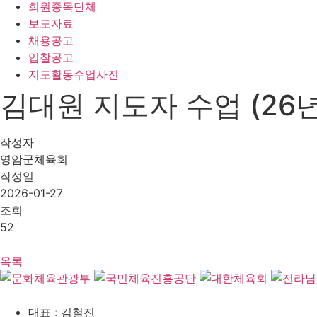
회원종목단체
보도자료
채용공고
입찰공고
지도활동수업사진
김대원 지도자 수업 (26년
작성자
영암군체육회
작성일
2026-01-27
조회
52
목록
대표 : 김철진