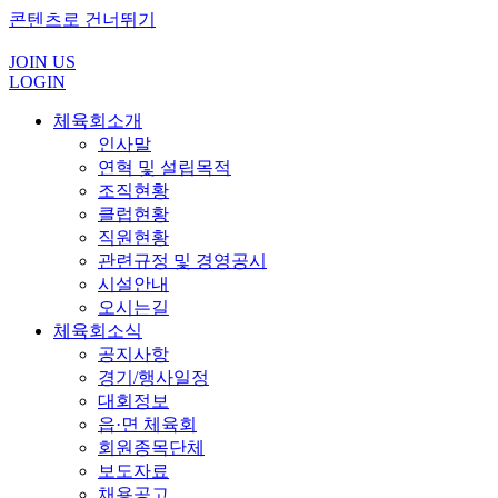
콘텐츠로 건너뛰기
JOIN US
LOGIN
체육회소개
인사말
연혁 및 설립목적
조직현황
클럽현황
직원현황
관련규정 및 경영공시
시설안내
오시는길
체육회소식
공지사항
경기/행사일정
대회정보
읍·면 체육회
회원종목단체
보도자료
채용공고