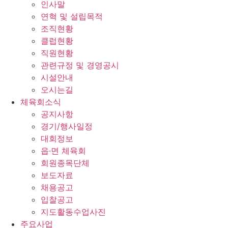
인사말
연혁 및 설립목적
조직현황
클럽현황
직원현황
관련규정 및 경영공시
시설안내
오시는길
체육회소식
공지사항
경기/행사일정
대회정보
읍·면 체육회
회원종목단체
보도자료
채용공고
입찰공고
지도활동수업사진
주요사업