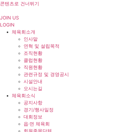
콘텐츠로 건너뛰기
JOIN US
LOGIN
체육회소개
인사말
연혁 및 설립목적
조직현황
클럽현황
직원현황
관련규정 및 경영공시
시설안내
오시는길
체육회소식
공지사항
경기/행사일정
대회정보
읍·면 체육회
회원종목단체