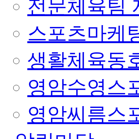
전문체육팀 
스포츠마케팅
생활체육동
영암수영스
영암씨름스