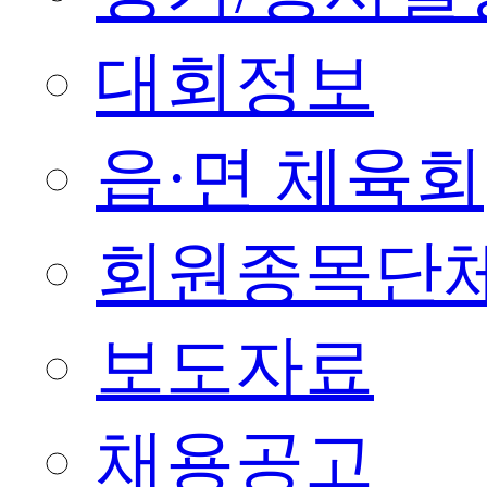
대회정보
읍·면 체육회
회원종목단
보도자료
채용공고