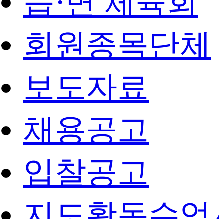
읍·면 체육회
회원종목단체
보도자료
채용공고
입찰공고
지도활동수업