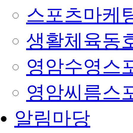
스포츠마케팅
생활체육동
영암수영스
영암씨름스
알림마당