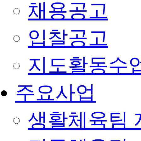
채용공고
입찰공고
지도활동수
주요사업
생활체육팀 