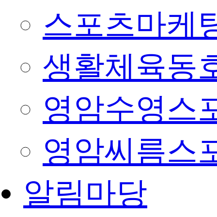
스포츠마케팅
생활체육동
영암수영스
영암씨름스
알림마당