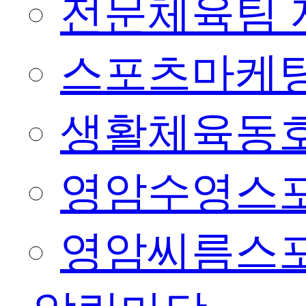
전문체육팀 
스포츠마케팅
생활체육동
영암수영스
영암씨름스