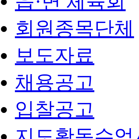
읍·면 체육회
회원종목단체
보도자료
채용공고
입찰공고
지도활동수업