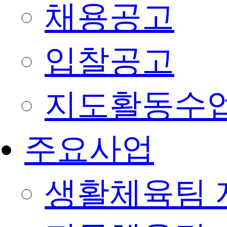
채용공고
입찰공고
지도활동수
주요사업
생활체육팀 