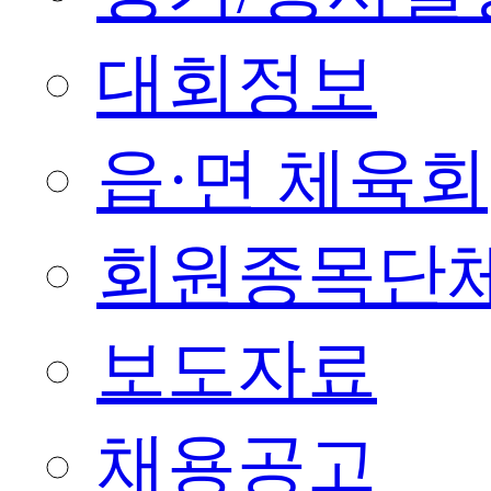
대회정보
읍·면 체육회
회원종목단
보도자료
채용공고