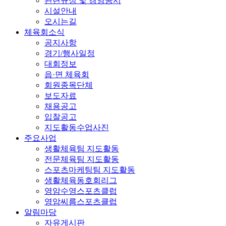
관련규정 및 경영공시
시설안내
오시는길
체육회소식
공지사항
경기/행사일정
대회정보
읍·면 체육회
회원종목단체
보도자료
채용공고
입찰공고
지도활동수업사진
주요사업
생활체육팀 지도활동
전문체육팀 지도활동
스포츠마케팅팀 지도활동
생활체육동호회리그
영암수영스포츠클럽
영암씨름스포츠클럽
알림마당
자유게시판