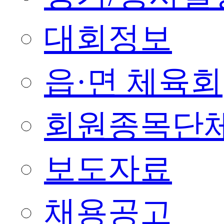
대회정보
읍·면 체육회
회원종목단
보도자료
채용공고