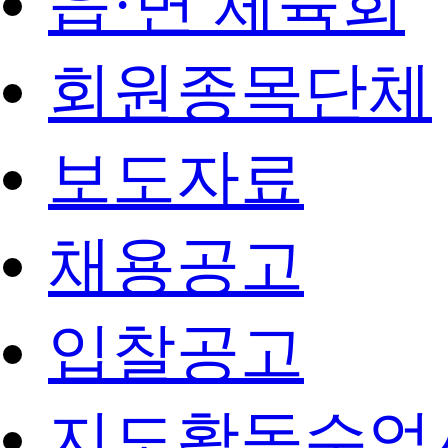
읍·면 체육회
회원종목단체
보도자료
채용공고
입찰공고
지도활동수업