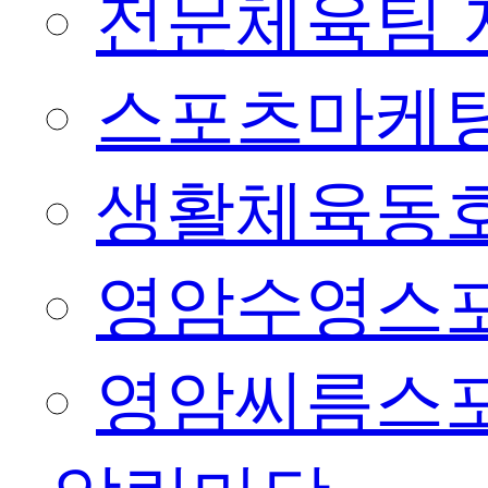
전문체육팀 
스포츠마케팅
생활체육동
영암수영스
영암씨름스