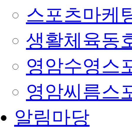
스포츠마케팅
생활체육동
영암수영스
영암씨름스
알림마당