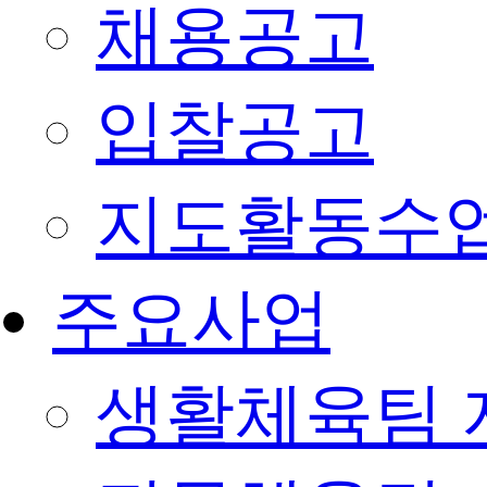
채용공고
입찰공고
지도활동수
주요사업
생활체육팀 