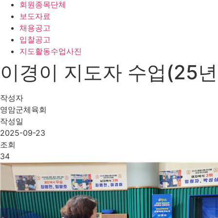
회원종목단체
보도자료
채용공고
입찰공고
지도활동수업사진
이경이 지도자 수업(25년
작성자
영암군체육회
작성일
2025-09-23
조회
34