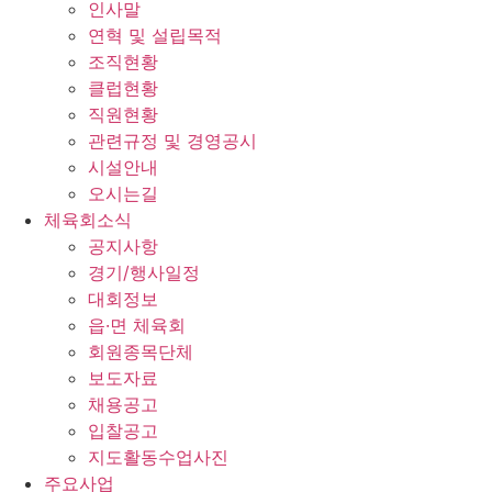
인사말
연혁 및 설립목적
조직현황
클럽현황
직원현황
관련규정 및 경영공시
시설안내
오시는길
체육회소식
공지사항
경기/행사일정
대회정보
읍·면 체육회
회원종목단체
보도자료
채용공고
입찰공고
지도활동수업사진
주요사업