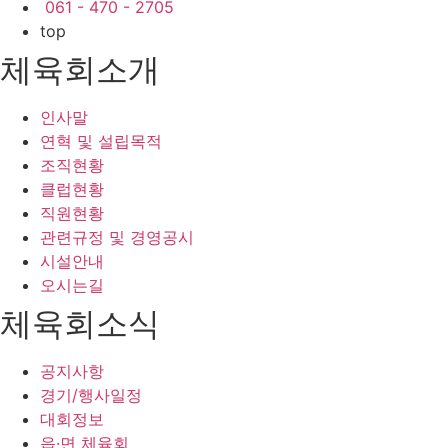
061 - 470 - 2705
top
체육회소개
인사말
연혁 및 설립목적
조직현황
클럽현황
직원현황
관련규정 및 경영공시
시설안내
오시는길
체육회소식
공지사항
경기/행사일정
대회정보
읍·면 체육회