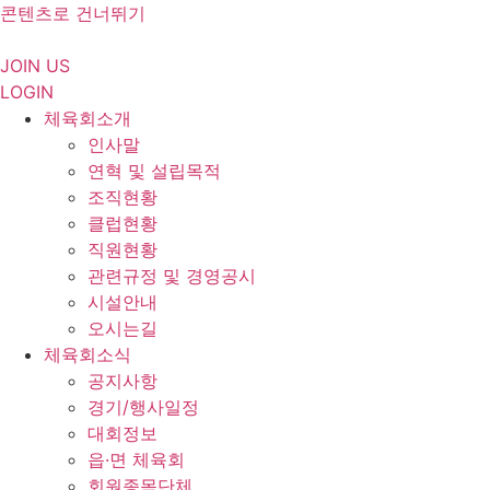
콘텐츠로 건너뛰기
JOIN US
LOGIN
체육회소개
인사말
연혁 및 설립목적
조직현황
클럽현황
직원현황
관련규정 및 경영공시
시설안내
오시는길
체육회소식
공지사항
경기/행사일정
대회정보
읍·면 체육회
회원종목단체