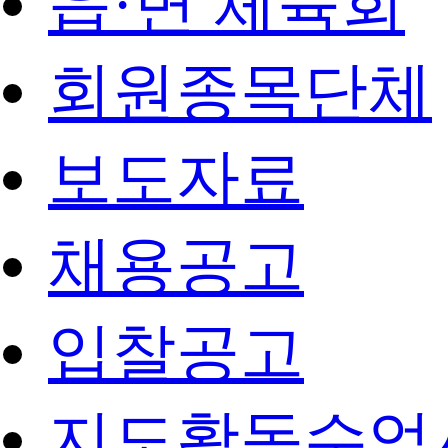
읍·면 체육회
회원종목단체
보도자료
채용공고
입찰공고
지도활동수업