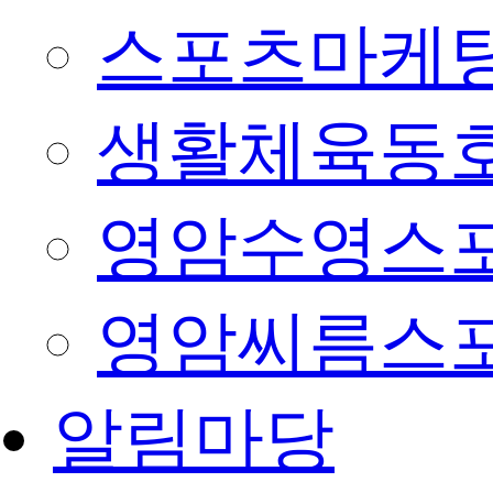
스포츠마케팅
생활체육동
영암수영스
영암씨름스
알림마당