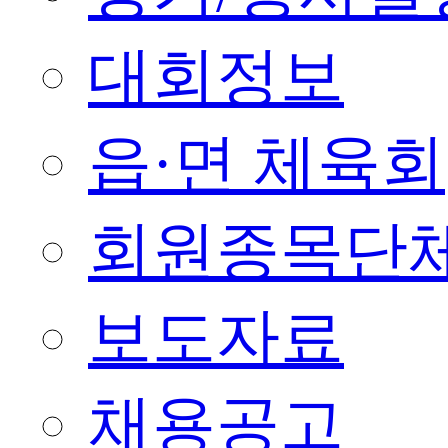
대회정보
읍·면 체육회
회원종목단
보도자료
채용공고