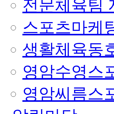
전문체육팀 
스포츠마케팅
생활체육동
영암수영스
영암씨름스