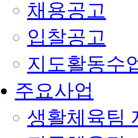
채용공고
입찰공고
지도활동수
주요사업
생활체육팀 