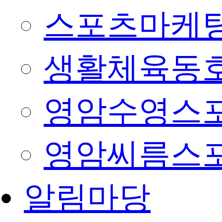
스포츠마케팅
생활체육동
영암수영스
영암씨름스
알림마당