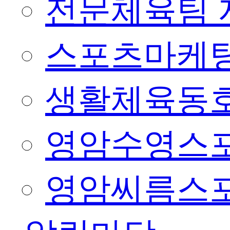
전문체육팀 
스포츠마케팅
생활체육동
영암수영스
영암씨름스