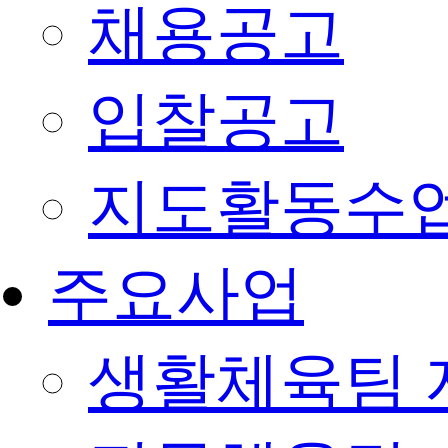
채용공고
입찰공고
지도활동수
주요사업
생활체육팀 