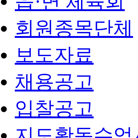
읍·면 체육회
회원종목단체
보도자료
채용공고
입찰공고
지도활동수업