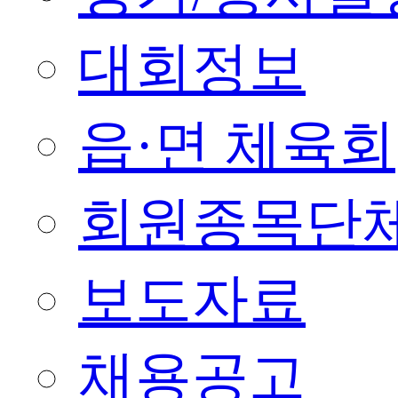
대회정보
읍·면 체육회
회원종목단
보도자료
채용공고