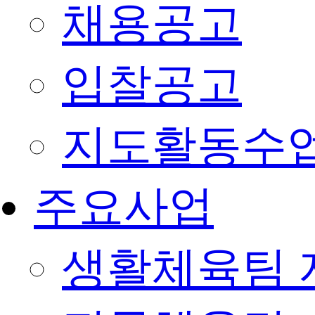
채용공고
입찰공고
지도활동수
주요사업
생활체육팀 