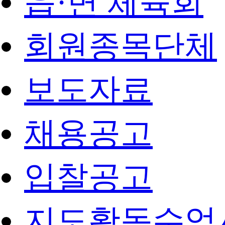
읍·면 체육회
회원종목단체
보도자료
채용공고
입찰공고
지도활동수업