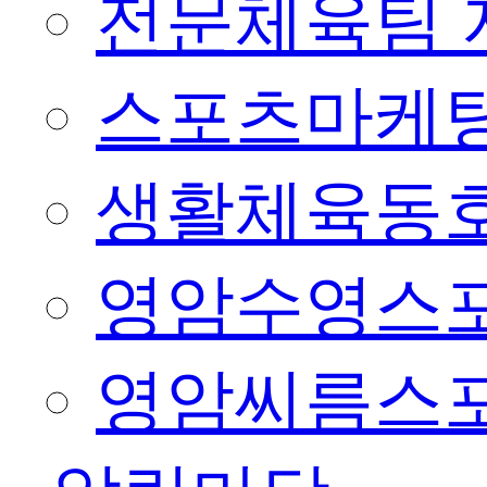
전문체육팀 
스포츠마케팅
생활체육동
영암수영스
영암씨름스