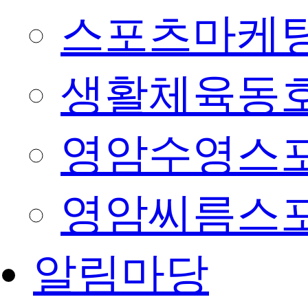
스포츠마케팅
생활체육동
영암수영스
영암씨름스
알림마당