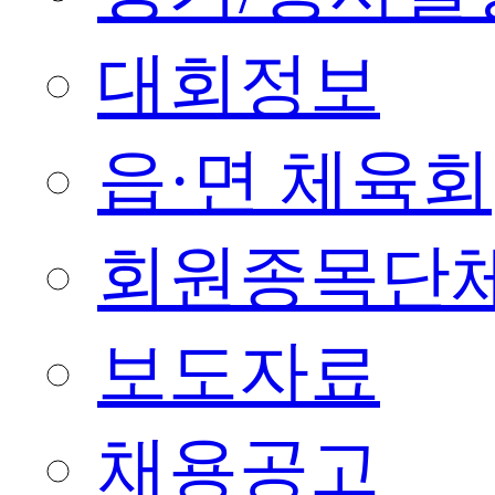
대회정보
읍·면 체육회
회원종목단
보도자료
채용공고