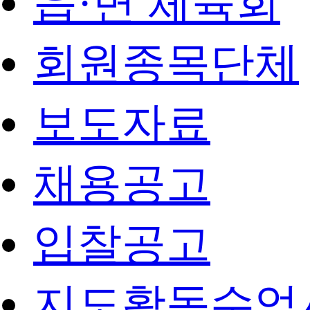
읍·면 체육회
회원종목단체
보도자료
채용공고
입찰공고
지도활동수업