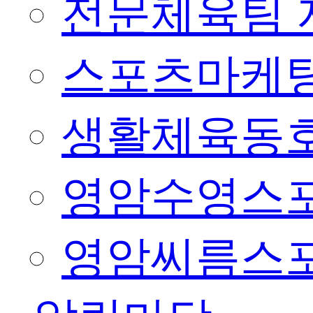
전문체육팀 
스포츠마케팅
생활체육동
영암수영스
영암씨름스