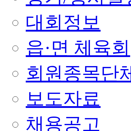
대회정보
읍·면 체육회
회원종목단
보도자료
채용공고