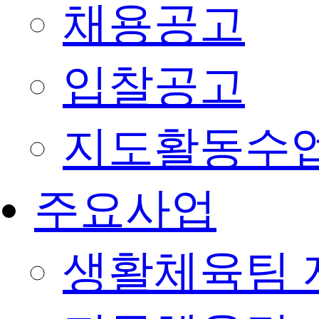
채용공고
입찰공고
지도활동수
주요사업
생활체육팀 