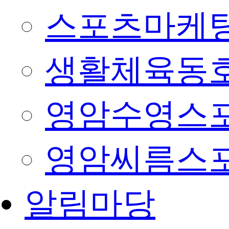
스포츠마케팅
생활체육동
영암수영스
영암씨름스
알림마당