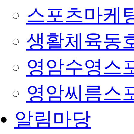
스포츠마케팅
생활체육동
영암수영스
영암씨름스
알림마당