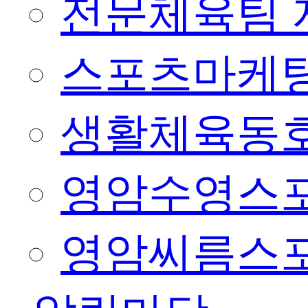
전문체육팀 
스포츠마케팅
생활체육동
영암수영스
영암씨름스