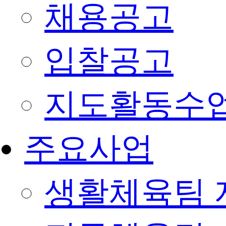
채용공고
입찰공고
지도활동수
주요사업
생활체육팀 