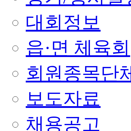
대회정보
읍·면 체육회
회원종목단
보도자료
채용공고