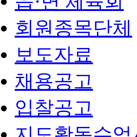
읍·면 체육회
회원종목단체
보도자료
채용공고
입찰공고
지도활동수업