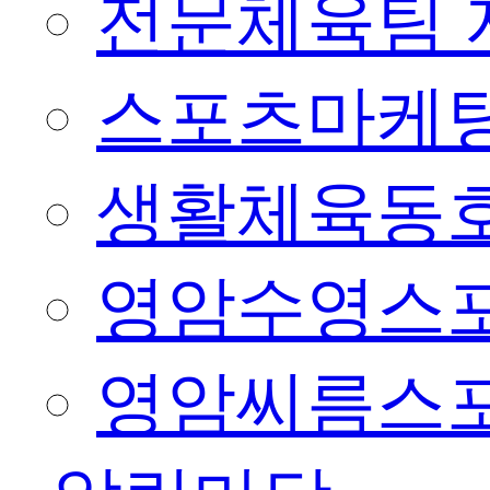
전문체육팀 
스포츠마케팅
생활체육동
영암수영스
영암씨름스