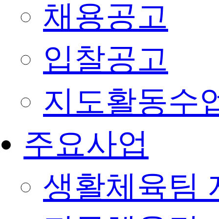
채용공고
입찰공고
지도활동수
주요사업
생활체육팀 