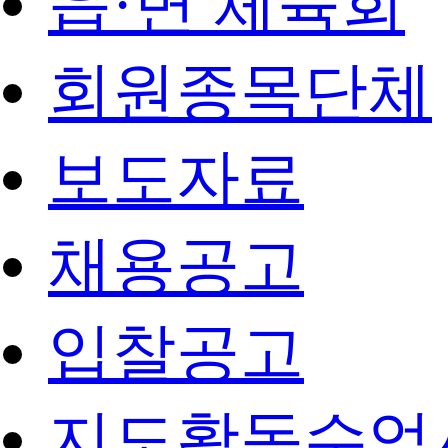
읍·면 체육회
회원종목단체
보도자료
채용공고
입찰공고
지도활동수업