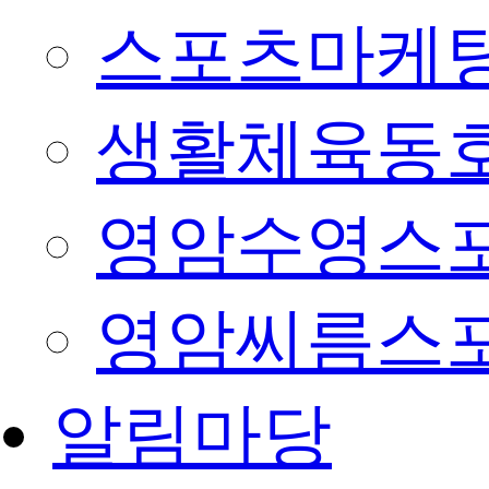
스포츠마케팅
생활체육동
영암수영스
영암씨름스
알림마당