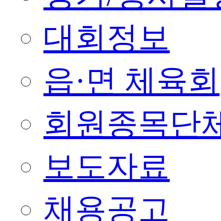
대회정보
읍·면 체육회
회원종목단
보도자료
채용공고