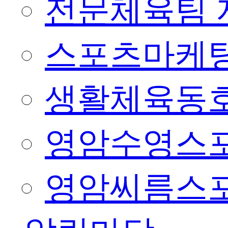
전문체육팀 
스포츠마케팅
생활체육동
영암수영스
영암씨름스