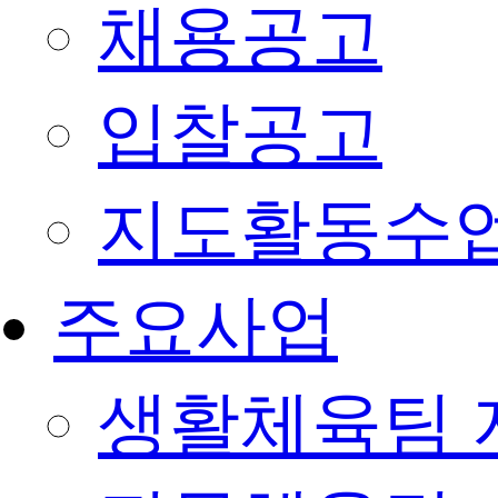
채용공고
입찰공고
지도활동수
주요사업
생활체육팀 