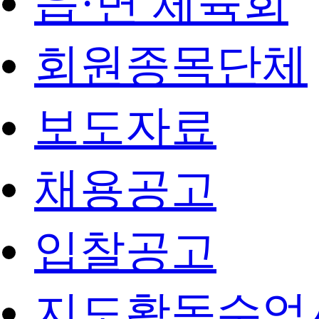
읍·면 체육회
회원종목단체
보도자료
채용공고
입찰공고
지도활동수업