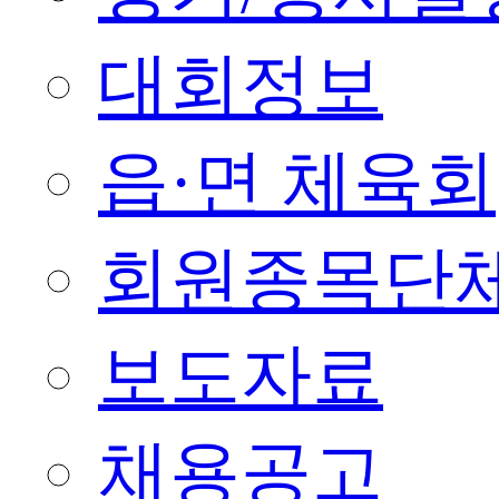
대회정보
읍·면 체육회
회원종목단
보도자료
채용공고