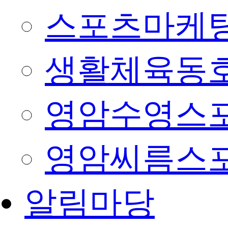
스포츠마케팅
생활체육동
영암수영스
영암씨름스
알림마당