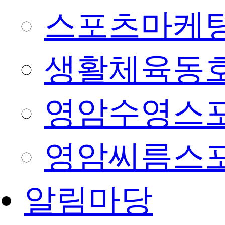
스포츠마케팅
생활체육동
영암수영스
영암씨름스
알림마당