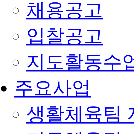
채용공고
입찰공고
지도활동수
주요사업
생활체육팀 