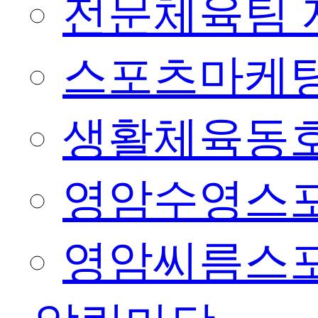
전문체육팀 
스포츠마케팅
생활체육동
영암수영스
영암씨름스