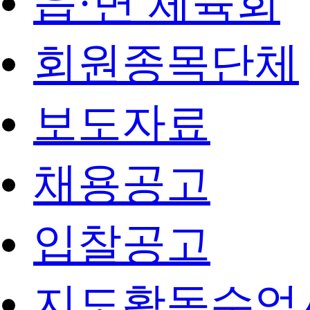
읍·면 체육회
회원종목단체
보도자료
채용공고
입찰공고
지도활동수업