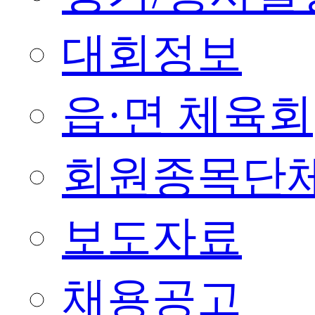
대회정보
읍·면 체육회
회원종목단
보도자료
채용공고