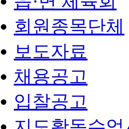
읍·면 체육회
회원종목단체
보도자료
채용공고
입찰공고
지도활동수업