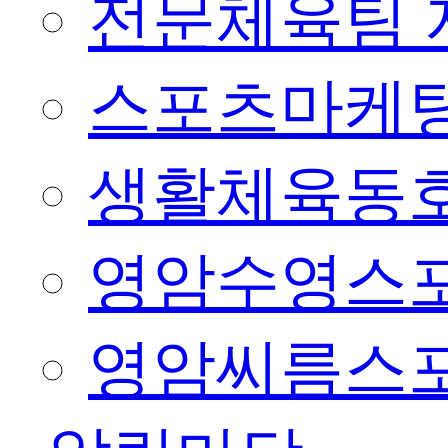
전문체육팀 
스포츠마케팅
생활체육동
영암수영스
영암씨름스