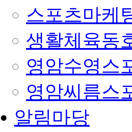
스포츠마케팅
생활체육동
영암수영스
영암씨름스
알림마당