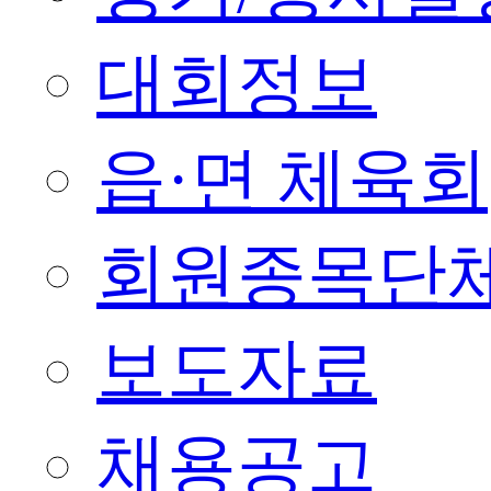
대회정보
읍·면 체육회
회원종목단
보도자료
채용공고