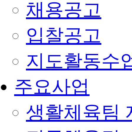
채용공고
입찰공고
지도활동수
주요사업
생활체육팀 