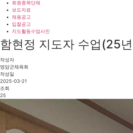
회원종목단체
보도자료
채용공고
입찰공고
지도활동수업사진
함현정 지도자 수업(25년
작성자
영암군체육회
작성일
2025-03-21
조회
25