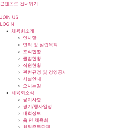
콘텐츠로 건너뛰기
JOIN US
LOGIN
체육회소개
인사말
연혁 및 설립목적
조직현황
클럽현황
직원현황
관련규정 및 경영공시
시설안내
오시는길
체육회소식
공지사항
경기/행사일정
대회정보
읍·면 체육회
회원종목단체