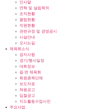
인사말
연혁 및 설립목적
조직현황
클럽현황
직원현황
관련규정 및 경영공시
시설안내
오시는길
체육회소식
공지사항
경기/행사일정
대회정보
읍·면 체육회
회원종목단체
보도자료
채용공고
입찰공고
지도활동수업사진
주요사업