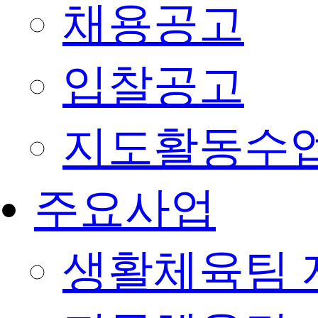
채용공고
입찰공고
지도활동수
주요사업
생활체육팀 