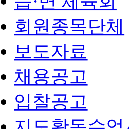
읍·면 체육회
회원종목단체
보도자료
채용공고
입찰공고
지도활동수업