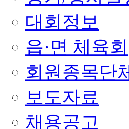
대회정보
읍·면 체육회
회원종목단
보도자료
채용공고