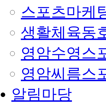
스포츠마케팅
생활체육동
영암수영스
영암씨름스
알림마당