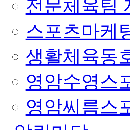
전문체육팀 
스포츠마케팅
생활체육동
영암수영스
영암씨름스