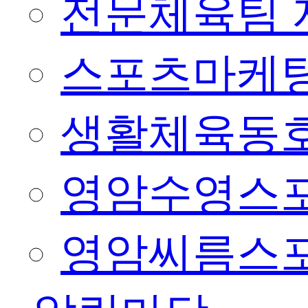
전문체육팀 
스포츠마케팅
생활체육동
영암수영스
영암씨름스