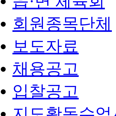
읍·면 체육회
회원종목단체
보도자료
채용공고
입찰공고
지도활동수업