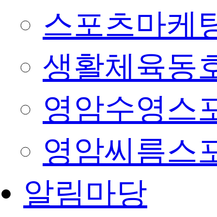
스포츠마케팅
생활체육동
영암수영스
영암씨름스
알림마당