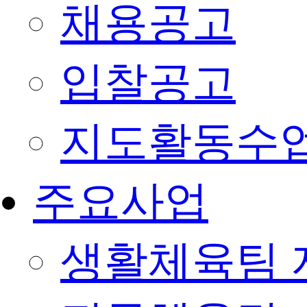
채용공고
입찰공고
지도활동수
주요사업
생활체육팀 