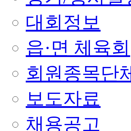
대회정보
읍·면 체육회
회원종목단
보도자료
채용공고