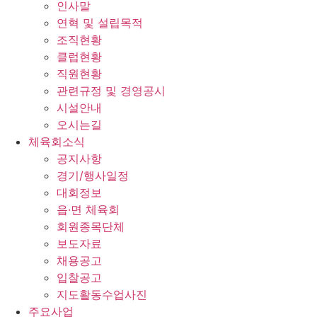
인사말
연혁 및 설립목적
조직현황
클럽현황
직원현황
관련규정 및 경영공시
시설안내
오시는길
체육회소식
공지사항
경기/행사일정
대회정보
읍·면 체육회
회원종목단체
보도자료
채용공고
입찰공고
지도활동수업사진
주요사업