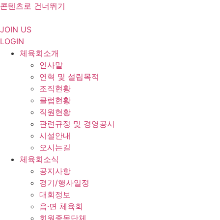
콘텐츠로 건너뛰기
JOIN US
LOGIN
체육회소개
인사말
연혁 및 설립목적
조직현황
클럽현황
직원현황
관련규정 및 경영공시
시설안내
오시는길
체육회소식
공지사항
경기/행사일정
대회정보
읍·면 체육회
회원종목단체