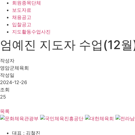
회원종목단체
보도자료
채용공고
입찰공고
지도활동수업사진
엄예진 지도자 수업(12월
작성자
영암군체육회
작성일
2024-12-26
조회
25
목록
대표 : 김철진