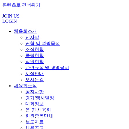
콘텐츠로 건너뛰기
JOIN US
LOGIN
체육회소개
인사말
연혁 및 설립목적
조직현황
클럽현황
직원현황
관련규정 및 경영공시
시설안내
오시는길
체육회소식
공지사항
경기/행사일정
대회정보
읍·면 체육회
회원종목단체
보도자료
채용공고