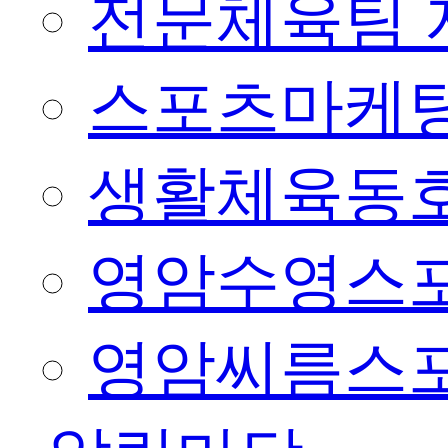
전문체육팀 
스포츠마케팅
생활체육동
영암수영스
영암씨름스