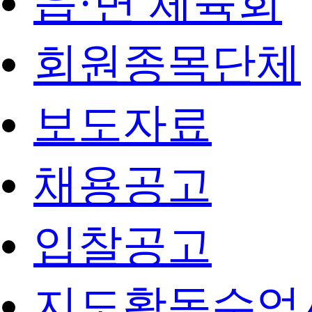
읍·면 체육회
회원종목단체
보도자료
채용공고
입찰공고
지도활동수업