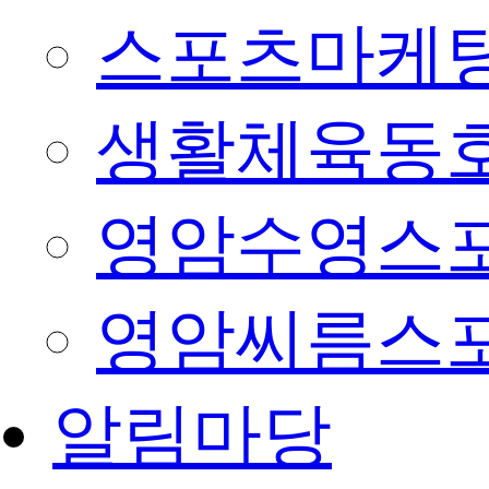
스포츠마케팅
생활체육동
영암수영스
영암씨름스
알림마당