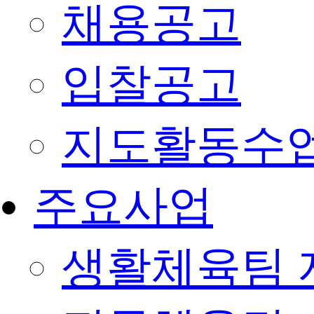
채용공고
입찰공고
지도활동수
주요사업
생활체육팀 