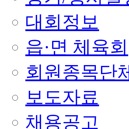
대회정보
읍·면 체육회
회원종목단
보도자료
채용공고