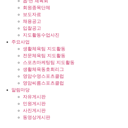
읍·면 체육회
회원종목단체
보도자료
채용공고
입찰공고
지도활동수업사진
주요사업
생활체육팀 지도활동
전문체육팀 지도활동
스포츠마케팅팀 지도활동
생활체육동호회리그
영암수영스포츠클럽
영암씨름스포츠클럽
알림마당
자유게시판
민원게시판
사진게시판
동영상게시판