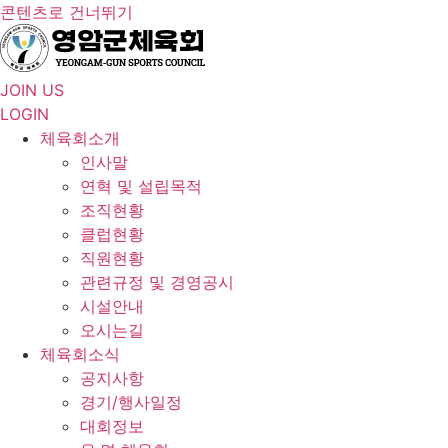
콘텐츠로 건너뛰기
JOIN US
LOGIN
체육회소개
인사말
연혁 및 설립목적
조직현황
클럽현황
직원현황
관련규정 및 경영공시
시설안내
오시는길
체육회소식
공지사항
경기/행사일정
대회정보