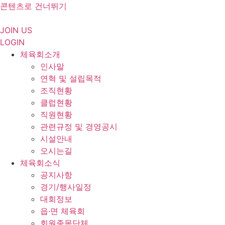
콘텐츠로 건너뛰기
JOIN US
LOGIN
체육회소개
인사말
연혁 및 설립목적
조직현황
클럽현황
직원현황
관련규정 및 경영공시
시설안내
오시는길
체육회소식
공지사항
경기/행사일정
대회정보
읍·면 체육회
회원종목단체