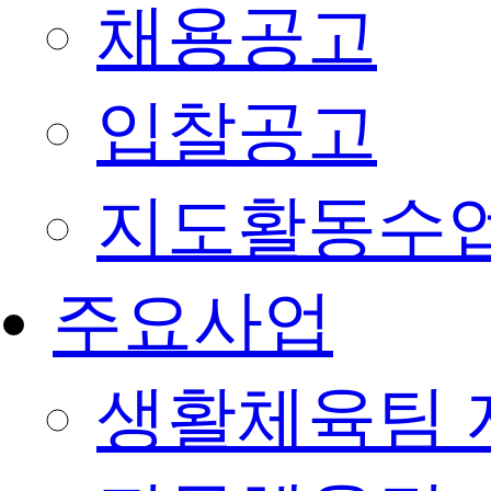
채용공고
입찰공고
지도활동수
주요사업
생활체육팀 