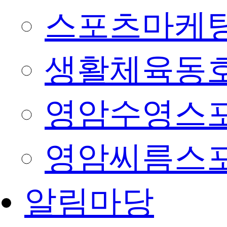
스포츠마케팅
생활체육동
영암수영스
영암씨름스
알림마당