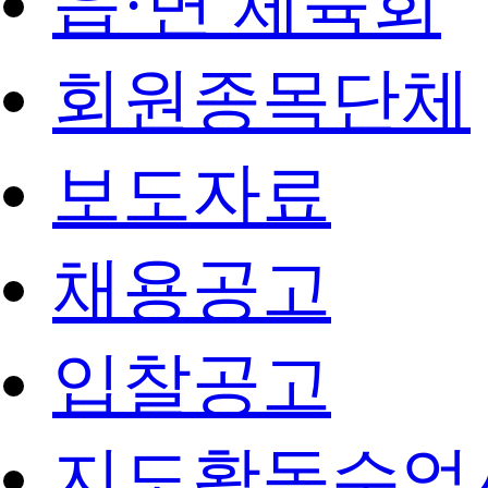
읍·면 체육회
회원종목단체
보도자료
채용공고
입찰공고
지도활동수업