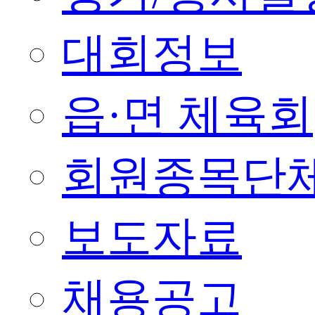
대회정보
읍·면 체육회
회원종목단
보도자료
채용공고