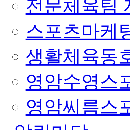
전문체육팀 
스포츠마케팅
생활체육동
영암수영스
영암씨름스