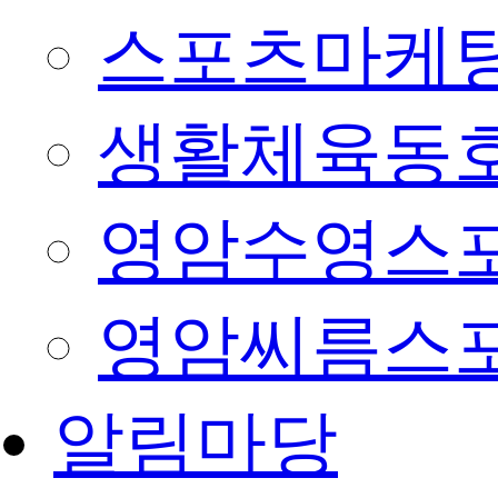
스포츠마케팅
생활체육동
영암수영스
영암씨름스
알림마당