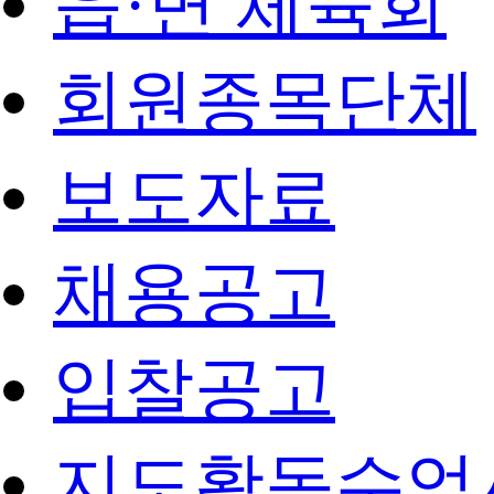
읍·면 체육회
회원종목단체
보도자료
채용공고
입찰공고
지도활동수업