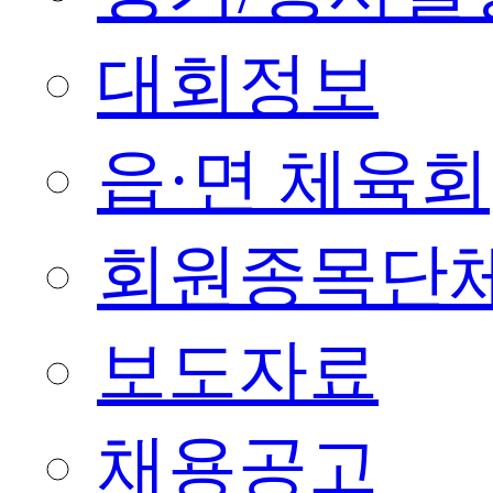
대회정보
읍·면 체육회
회원종목단
보도자료
채용공고