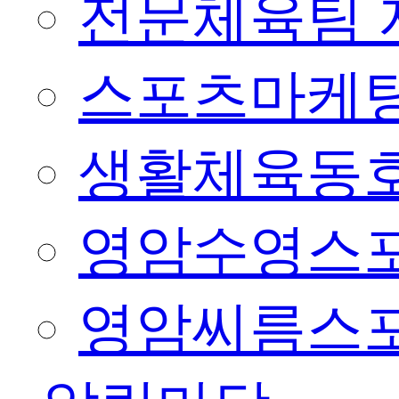
전문체육팀 
스포츠마케팅
생활체육동
영암수영스
영암씨름스