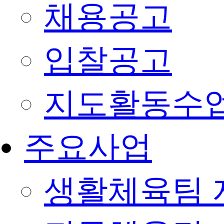
채용공고
입찰공고
지도활동수
주요사업
생활체육팀 