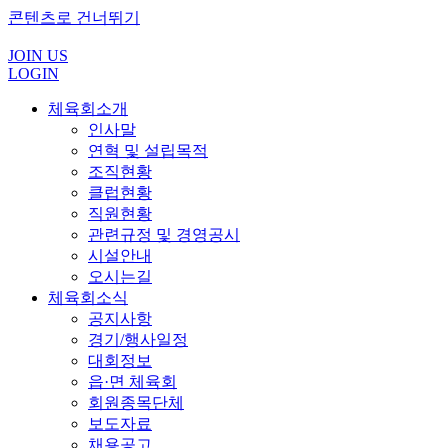
콘텐츠로 건너뛰기
JOIN US
LOGIN
체육회소개
인사말
연혁 및 설립목적
조직현황
클럽현황
직원현황
관련규정 및 경영공시
시설안내
오시는길
체육회소식
공지사항
경기/행사일정
대회정보
읍·면 체육회
회원종목단체
보도자료
채용공고