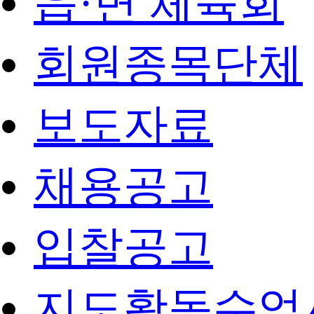
읍·면 체육회
회원종목단체
보도자료
채용공고
입찰공고
지도활동수업