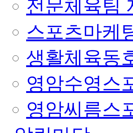
전문체육팀 
스포츠마케팅
생활체육동
영암수영스
영암씨름스