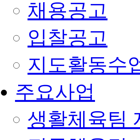
채용공고
입찰공고
지도활동수
주요사업
생활체육팀 