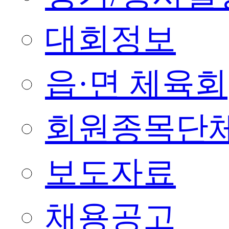
대회정보
읍·면 체육회
회원종목단
보도자료
채용공고