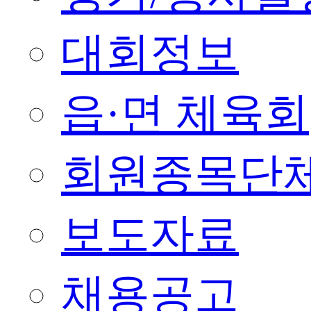
대회정보
읍·면 체육회
회원종목단
보도자료
채용공고