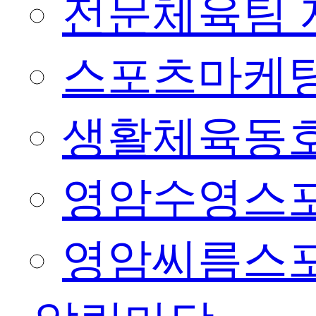
전문체육팀 
스포츠마케팅
생활체육동
영암수영스
영암씨름스