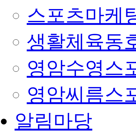
스포츠마케팅
생활체육동
영암수영스
영암씨름스
알림마당