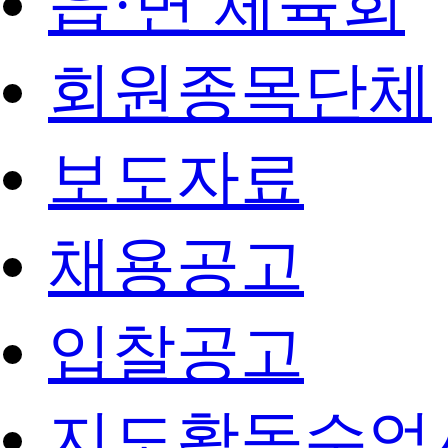
읍·면 체육회
회원종목단체
보도자료
채용공고
입찰공고
지도활동수업