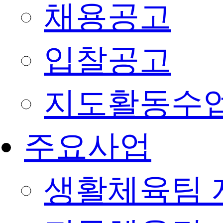
채용공고
입찰공고
지도활동수
주요사업
생활체육팀 