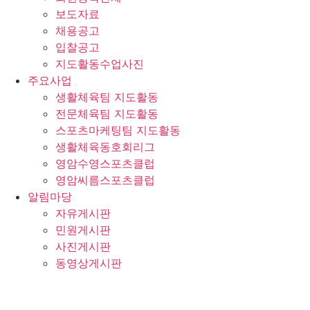
보도자료
채용공고
입찰공고
지도활동수업사진
주요사업
생활체육팀 지도활동
전문체육팀 지도활동
스포츠마케팅팀 지도활동
생활체육동호회리그
영암수영스포츠클럽
영암씨름스포츠클럽
알림마당
자유게시판
민원게시판
사진게시판
동영상게시판