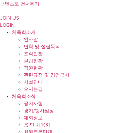
콘텐츠로 건너뛰기
JOIN US
LOGIN
체육회소개
인사말
연혁 및 설립목적
조직현황
클럽현황
직원현황
관련규정 및 경영공시
시설안내
오시는길
체육회소식
공지사항
경기/행사일정
대회정보
읍·면 체육회
회원종목단체