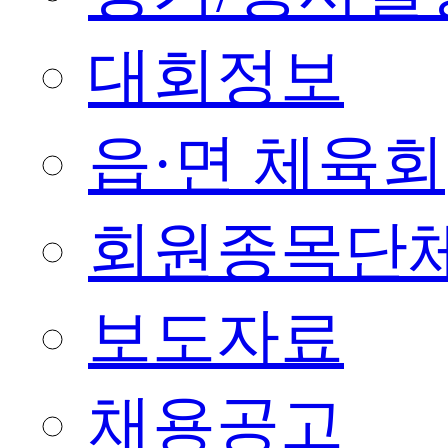
대회정보
읍·면 체육회
회원종목단
보도자료
채용공고