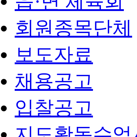
읍·면 체육회
회원종목단체
보도자료
채용공고
입찰공고
지도활동수업