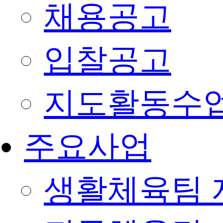
채용공고
입찰공고
지도활동수
주요사업
생활체육팀 