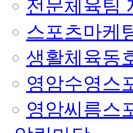
전문체육팀 
스포츠마케팅
생활체육동
영암수영스
영암씨름스