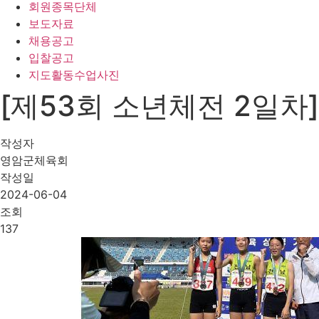
회원종목단체
보도자료
채용공고
입찰공고
지도활동수업사진
[제53회 소년체전 2일차
작성자
영암군체육회
작성일
2024-06-04
조회
137