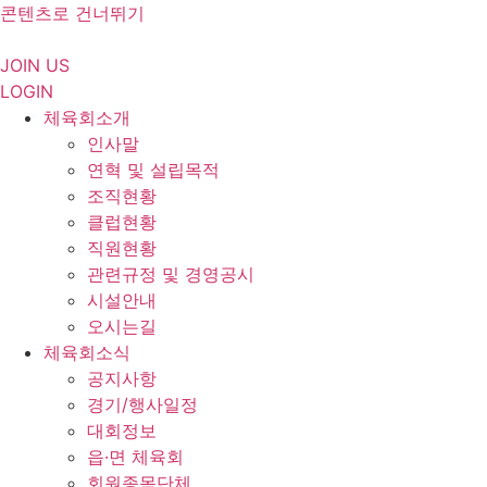
콘텐츠로 건너뛰기
JOIN US
LOGIN
체육회소개
인사말
연혁 및 설립목적
조직현황
클럽현황
직원현황
관련규정 및 경영공시
시설안내
오시는길
체육회소식
공지사항
경기/행사일정
대회정보
읍·면 체육회
회원종목단체