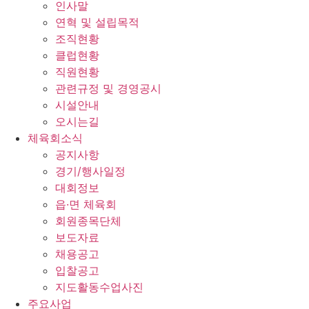
인사말
연혁 및 설립목적
조직현황
클럽현황
직원현황
관련규정 및 경영공시
시설안내
오시는길
체육회소식
공지사항
경기/행사일정
대회정보
읍·면 체육회
회원종목단체
보도자료
채용공고
입찰공고
지도활동수업사진
주요사업