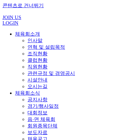
콘텐츠로 건너뛰기
JOIN US
LOGIN
체육회소개
인사말
연혁 및 설립목적
조직현황
클럽현황
직원현황
관련규정 및 경영공시
시설안내
오시는길
체육회소식
공지사항
경기/행사일정
대회정보
읍·면 체육회
회원종목단체
보도자료
채용공고