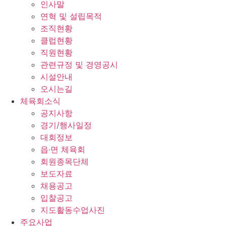
인사말
연혁 및 설립목적
조직현황
클럽현황
직원현황
관련규정 및 경영공시
시설안내
오시는길
체육회소식
공지사항
경기/행사일정
대회정보
읍·면 체육회
회원종목단체
보도자료
채용공고
입찰공고
지도활동수업사진
주요사업