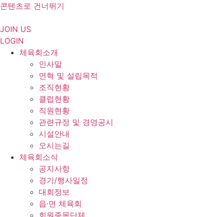
콘텐츠로 건너뛰기
JOIN US
LOGIN
체육회소개
인사말
연혁 및 설립목적
조직현황
클럽현황
직원현황
관련규정 및 경영공시
시설안내
오시는길
체육회소식
공지사항
경기/행사일정
대회정보
읍·면 체육회
회원종목단체