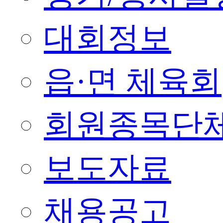
대회정보
읍·면 체육회
회원종목단
보도자료
채용공고