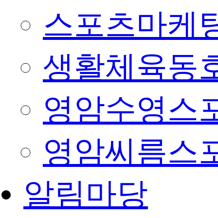
스포츠마케팅
생활체육동
영암수영스
영암씨름스
알림마당