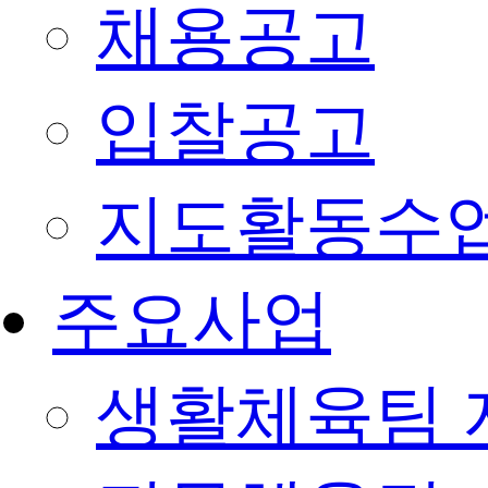
채용공고
입찰공고
지도활동수
주요사업
생활체육팀 