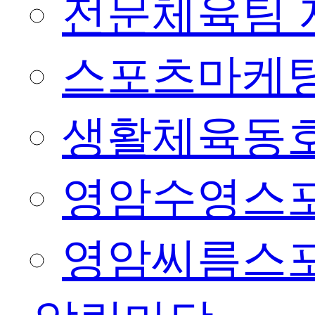
전문체육팀 
스포츠마케팅
생활체육동
영암수영스
영암씨름스