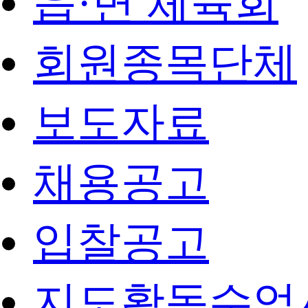
읍·면 체육회
회원종목단체
보도자료
채용공고
입찰공고
지도활동수업