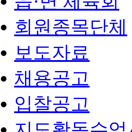
읍·면 체육회
회원종목단체
보도자료
채용공고
입찰공고
지도활동수업