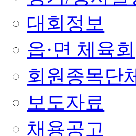
대회정보
읍·면 체육회
회원종목단
보도자료
채용공고