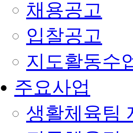
채용공고
입찰공고
지도활동수
주요사업
생활체육팀 