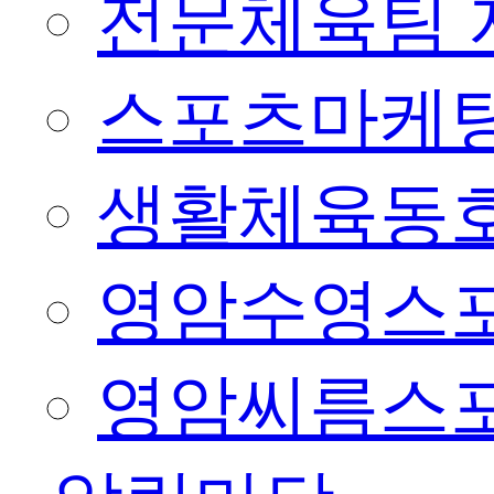
전문체육팀 
스포츠마케팅
생활체육동
영암수영스
영암씨름스