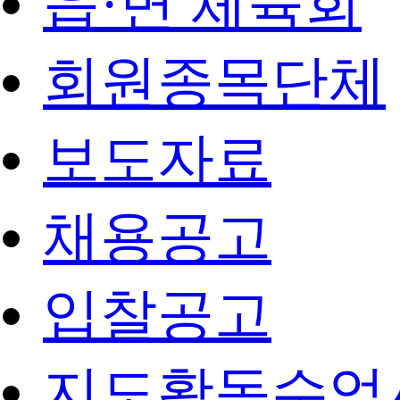
읍·면 체육회
회원종목단체
보도자료
채용공고
입찰공고
지도활동수업