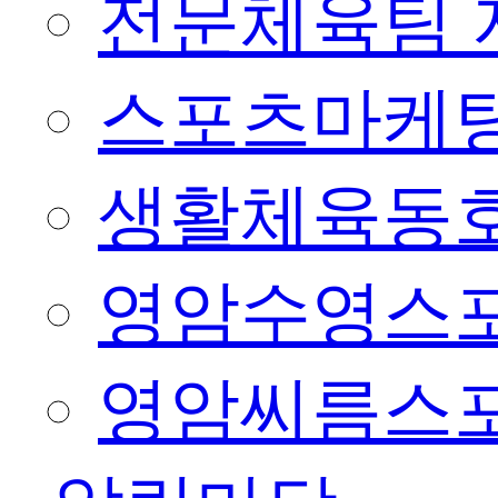
전문체육팀 
스포츠마케팅
생활체육동
영암수영스
영암씨름스