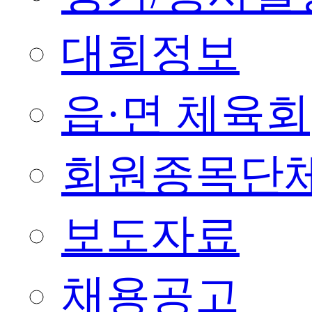
대회정보
읍·면 체육회
회원종목단
보도자료
채용공고