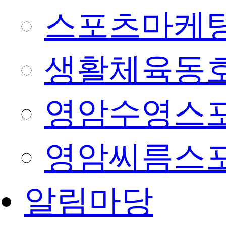
스포츠마케팅
생활체육동
영암수영스
영암씨름스
알림마당