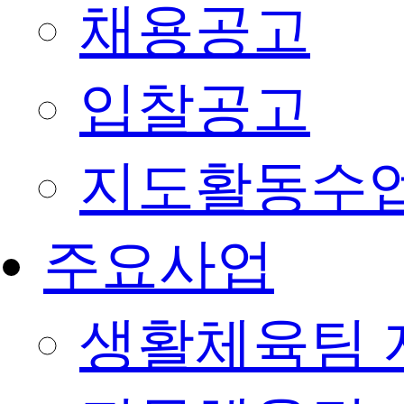
채용공고
입찰공고
지도활동수
주요사업
생활체육팀 