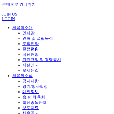
콘텐츠로 건너뛰기
JOIN US
LOGIN
체육회소개
인사말
연혁 및 설립목적
조직현황
클럽현황
직원현황
관련규정 및 경영공시
시설안내
오시는길
체육회소식
공지사항
경기/행사일정
대회정보
읍·면 체육회
회원종목단체
보도자료
채용공고