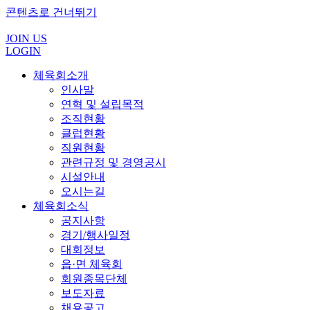
콘텐츠로 건너뛰기
JOIN US
LOGIN
체육회소개
인사말
연혁 및 설립목적
조직현황
클럽현황
직원현황
관련규정 및 경영공시
시설안내
오시는길
체육회소식
공지사항
경기/행사일정
대회정보
읍·면 체육회
회원종목단체
보도자료
채용공고