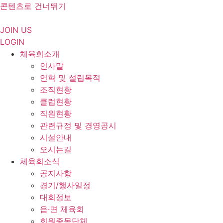
콘텐츠로 건너뛰기
JOIN US
LOGIN
체육회소개
인사말
연혁 및 설립목적
조직현황
클럽현황
직원현황
관련규정 및 경영공시
시설안내
오시는길
체육회소식
공지사항
경기/행사일정
대회정보
읍·면 체육회
회원종목단체