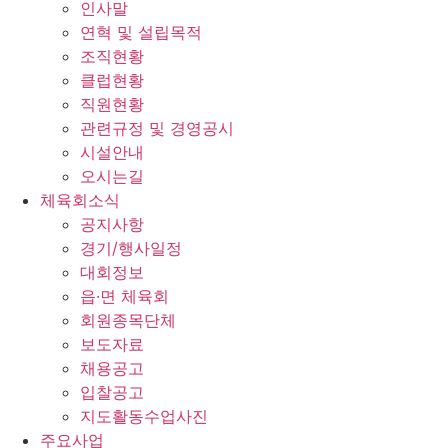
인사말
연혁 및 설립목적
조직현황
클럽현황
직원현황
관련규정 및 경영공시
시설안내
오시는길
체육회소식
공지사항
경기/행사일정
대회정보
읍·면 체육회
회원종목단체
보도자료
채용공고
입찰공고
지도활동수업사진
주요사업