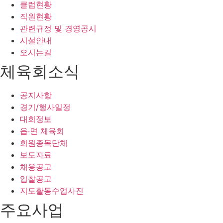
클럽현황
직원현황
관련규정 및 경영공시
시설안내
오시는길
체육회소식
공지사항
경기/행사일정
대회정보
읍·면 체육회
회원종목단체
보도자료
채용공고
입찰공고
지도활동수업사진
주요사업