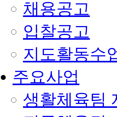
채용공고
입찰공고
지도활동수
주요사업
생활체육팀 