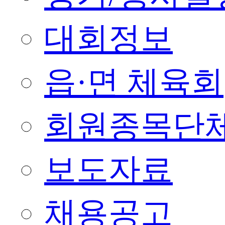
대회정보
읍·면 체육회
회원종목단
보도자료
채용공고