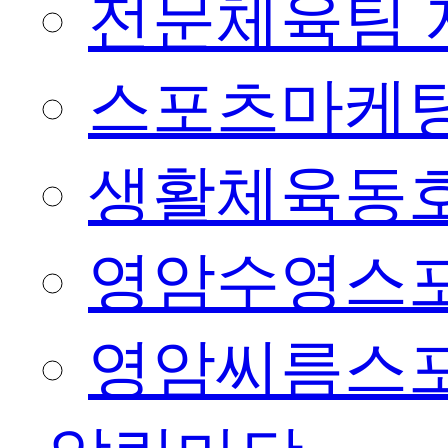
전문체육팀 
스포츠마케팅
생활체육동
영암수영스
영암씨름스