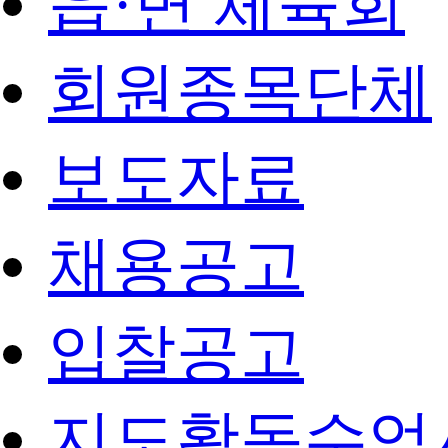
읍·면 체육회
회원종목단체
보도자료
채용공고
입찰공고
지도활동수업