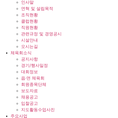
인사말
연혁 및 설립목적
조직현황
클럽현황
직원현황
관련규정 및 경영공시
시설안내
오시는길
체육회소식
공지사항
경기/행사일정
대회정보
읍·면 체육회
회원종목단체
보도자료
채용공고
입찰공고
지도활동수업사진
주요사업