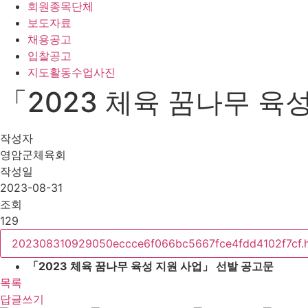
회원종목단체
보도자료
채용공고
입찰공고
지도활동수업사진
「2023 체육 꿈나무 육
작성자
영암군체육회
작성일
2023-08-31
조회
129
202308310929050eccce6f066bc5667fce4fdd4102f7cf.
「2023 체육 꿈나무 육성 지원 사업」 선발 공고문
목록
답글쓰기