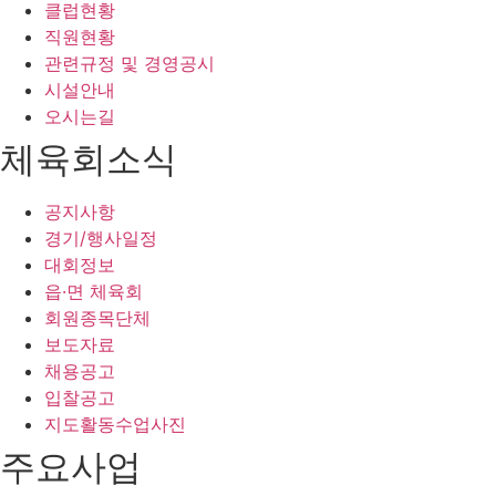
클럽현황
직원현황
관련규정 및 경영공시
시설안내
오시는길
체육회소식
공지사항
경기/행사일정
대회정보
읍·면 체육회
회원종목단체
보도자료
채용공고
입찰공고
지도활동수업사진
주요사업