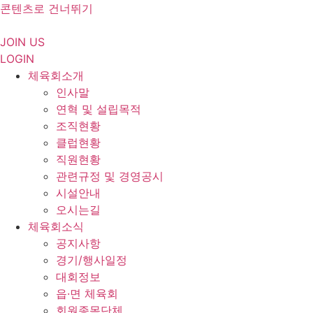
콘텐츠로 건너뛰기
JOIN US
LOGIN
체육회소개
인사말
연혁 및 설립목적
조직현황
클럽현황
직원현황
관련규정 및 경영공시
시설안내
오시는길
체육회소식
공지사항
경기/행사일정
대회정보
읍·면 체육회
회원종목단체