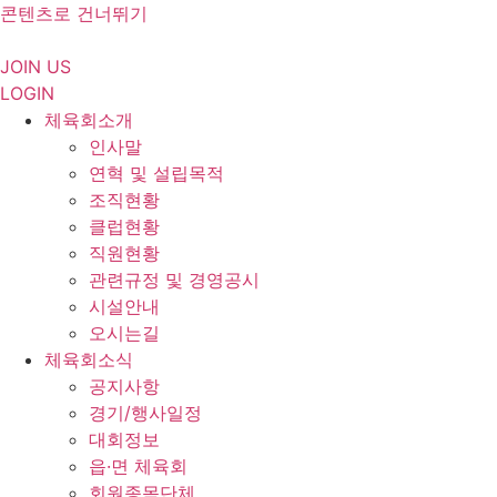
콘텐츠로 건너뛰기
JOIN US
LOGIN
체육회소개
인사말
연혁 및 설립목적
조직현황
클럽현황
직원현황
관련규정 및 경영공시
시설안내
오시는길
체육회소식
공지사항
경기/행사일정
대회정보
읍·면 체육회
회원종목단체