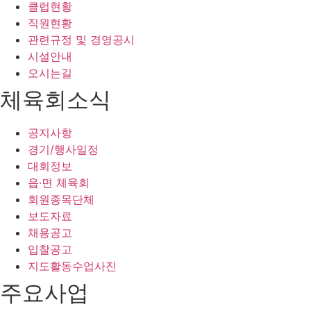
클럽현황
직원현황
관련규정 및 경영공시
시설안내
오시는길
체육회소식
공지사항
경기/행사일정
대회정보
읍·면 체육회
회원종목단체
보도자료
채용공고
입찰공고
지도활동수업사진
주요사업