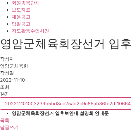
회원종목단체
보도자료
채용공고
입찰공고
지도활동수업사진
영암군체육회장선거 입후
작성자
영암군체육회
작성일
2022-11-10
조회
147
202211101003239b5bd8cc25ad2c9c85ab36fc2df10664
영암군체육회장선거 입후보안내 설명회 안내문
목록
답글쓰기