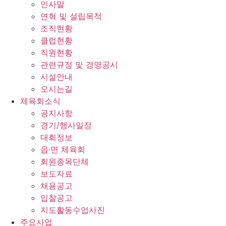
인사말
연혁 및 설립목적
조직현황
클럽현황
직원현황
관련규정 및 경영공시
시설안내
오시는길
체육회소식
공지사항
경기/행사일정
대회정보
읍·면 체육회
회원종목단체
보도자료
채용공고
입찰공고
지도활동수업사진
주요사업